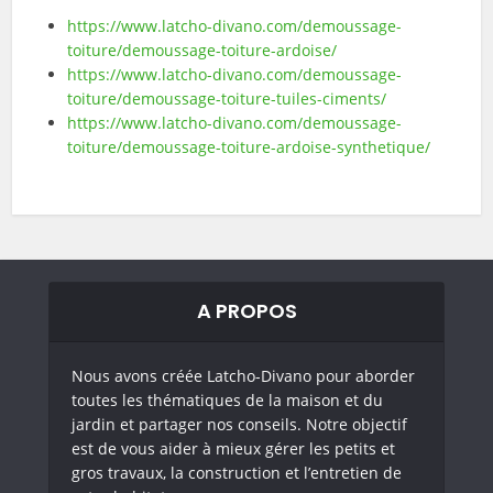
https://www.latcho-divano.com/demoussage-
toiture/demoussage-toiture-ardoise/
https://www.latcho-divano.com/demoussage-
toiture/demoussage-toiture-tuiles-ciments/
https://www.latcho-divano.com/demoussage-
toiture/demoussage-toiture-ardoise-synthetique/
A PROPOS
Nous avons créée Latcho-Divano pour aborder
toutes les thématiques de la maison et du
jardin et partager nos conseils. Notre objectif
est de vous aider à mieux gérer les petits et
gros travaux, la construction et l’entretien de